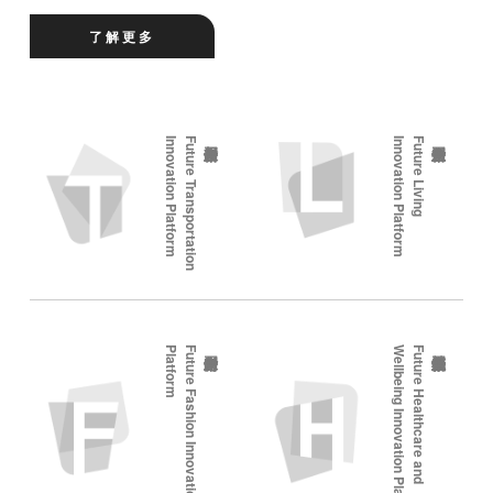
了解更多
m
F
u
t
u
r
e
T
r
a
n
s
p
o
r
t
a
t
i
o
n
I
n
n
o
v
a
t
i
o
n
P
l
a
t
f
o
r
m
F
u
t
u
r
e
L
i
v
i
n
g
I
n
n
o
v
a
t
i
o
n
P
l
a
t
f
o
r
m
F
u
t
u
r
e
F
a
s
h
i
o
n
I
n
n
o
v
a
t
i
o
n
P
l
a
t
f
o
r
m
F
u
t
u
r
e
H
e
a
l
t
h
c
a
r
e
a
n
d
W
e
l
l
b
e
i
n
g
I
n
n
o
v
a
t
i
o
n
P
l
a
t
f
o
r