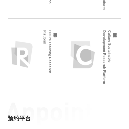
m
F
u
t
u
r
e
L
e
a
r
n
i
n
g
R
e
s
e
a
r
c
h
P
l
a
t
f
o
r
m
C
u
l
t
u
r
e
S
u
s
t
a
i
n
a
b
l
e
D
e
v
e
l
o
p
m
e
n
t
R
e
s
e
a
r
c
h
P
l
a
t
f
o
r
预约平台