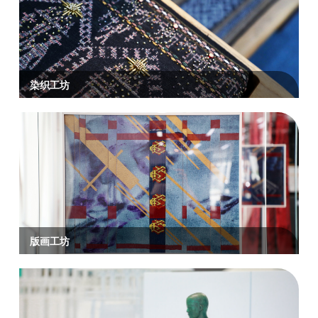
染织工坊
版画工坊