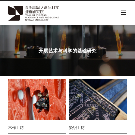
跳
转
到
主
开展艺术与科学的基础研究
要
内
容
木作工坊
染织工坊
版