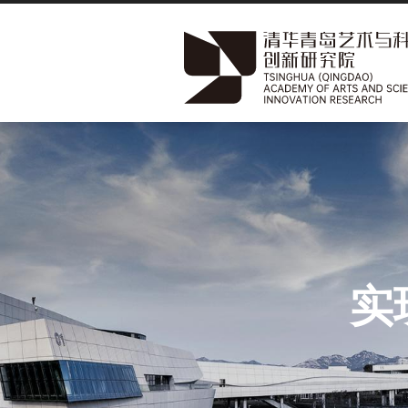
跳
转
到
主
要
内
容
实