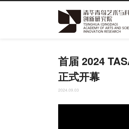
跳
转
到
首届 2024 T
主
要
正式开幕
内
容
2024.09.03