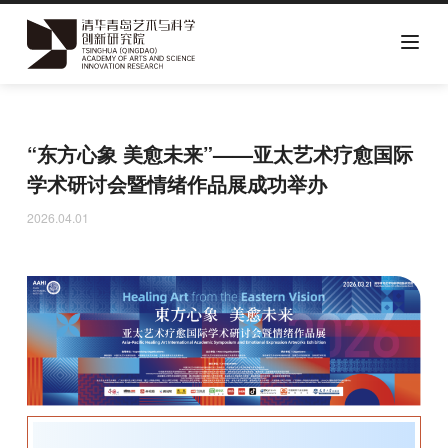
跳
转
到
“东方心象 美愈未来”——亚太艺术疗愈国际
主
要
学术研讨会暨情绪作品展成功举办
内
2026.04.01
容