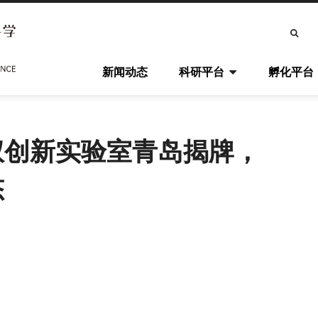
搜
索
主
新闻动态
科研平台
孵化平台
导
航
权创新实验室青岛揭牌，
态