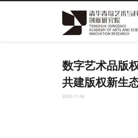
跳
转
到
数字艺术品版
主
要
共建版权新生
内
容
2025.11.06